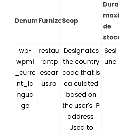
Durata
maximă
Denumire
Furnizor
Scop
de
stocare
wp-
restau
Designates
Sesi
wpml
rantp
the country
une
_curre
escar
code that is
nt_la
us.ro
calculated
ngua
based on
ge
the user's IP
address.
Used to