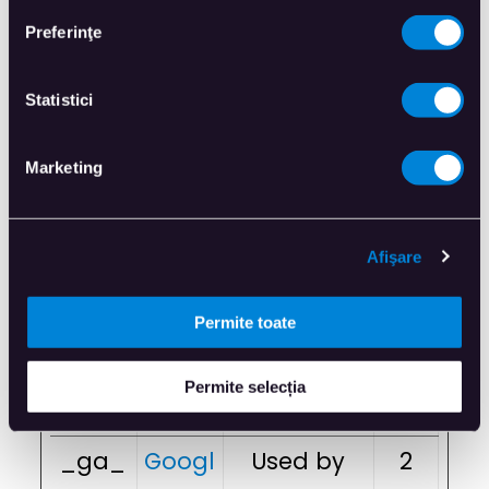
operator.
Preferinţe
_ga
Googl
Registers a
2
Statistici
e
unique ID
ani
that is used
Marketing
to generate
statistical
Afişare
data on
Permite toate
how the
visitor uses
Permite selecția
the website.
_ga_
Googl
Used by
2