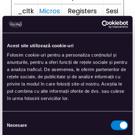
_cltk
Micros
Registers
Sesi
oft
statistical
une
data on
users'
Acest site utilizează cookie-uri
behaviour
Folosim cookie-uri pentru a personaliza conținutul și
anunțurile, pentru a oferi funcții de rețele sociale și pentru
on the
a analiza traficul. De asemenea, le oferim partenerilor de
website.
rețele sociale, de publicitate și de analize informații cu
privire la modul în care folosiți site-ul nostru. Aceștia le
Used for
pot combina cu alte informații oferite de dvs. sau culese
în urma folosirii serviciilor lor.
internal
analytics
Selecția
by the
Necesare
consimțământului
website