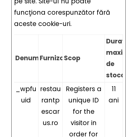
pe site. Site-ul nu poate
funcţiona corespunzător fără
aceste cookie-uri.
Durata
maximă
Denumire
Furnizor
Scop
de
stocare
_wpfu
restau
Registers a
11
uid
rantp
unique ID
ani
escar
for the
us.ro
visitor in
order for