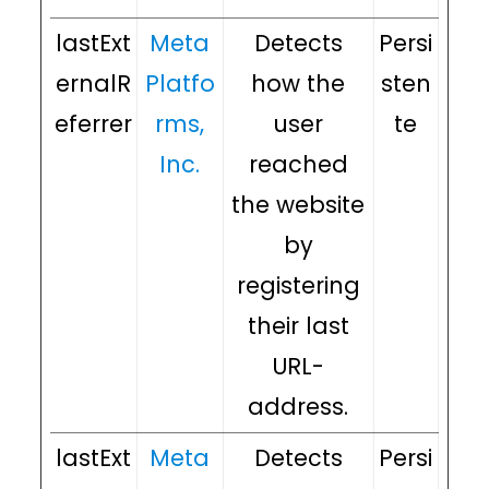
lastExt
Meta
Detects
Persi
ernalR
Platfo
how the
sten
eferrer
rms,
user
te
Inc.
reached
the website
by
registering
their last
URL-
address.
lastExt
Meta
Detects
Persi