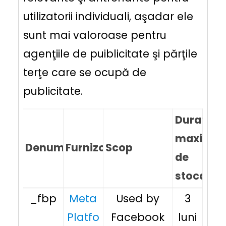
utilizatorii individuali, aşadar ele
sunt mai valoroase pentru
agenţiile de puiblicitate şi părţile
terţe care se ocupă de
publicitate.
Durata
maximă
Denumire
Furnizor
Scop
de
stocare
_fbp
Meta
Used by
3
Platfo
Facebook
luni