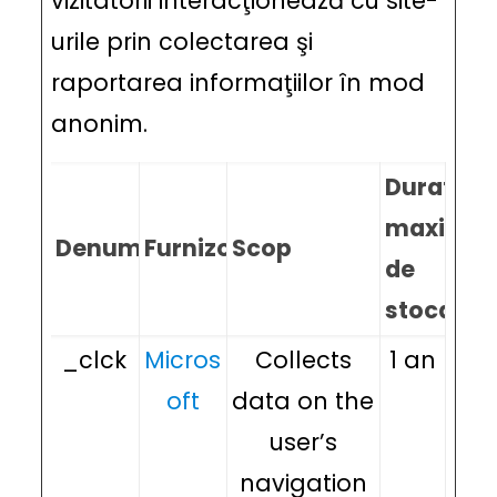
vizitatorii interacţionează cu site-
urile prin colectarea şi
raportarea informaţiilor în mod
anonim.
Durata
maximă
Denumire
Furnizor
Scop
de
stocare
_clck
Micros
Collects
1 an
oft
data on the
user’s
navigation