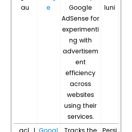
au
e
Google
luni
AdSense for
experimenti
ng with
advertisem
ent
efficiency
across
websites
using their
services.
_gcl_l
Googl
Tracks the
Persi