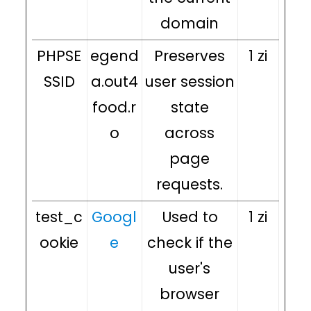
domain
PHPSE
egend
Preserves
1 zi
SSID
a.out4
user session
food.r
state
o
across
page
requests.
test_c
Googl
Used to
1 zi
ookie
e
check if the
user's
browser