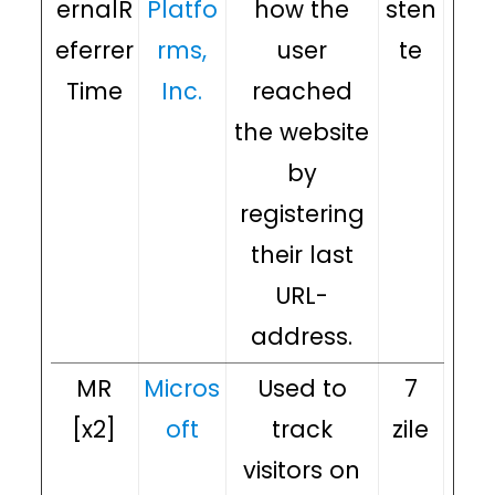
ernalR
Platfo
how the
sten
eferrer
rms,
user
te
Time
Inc.
reached
the website
by
registering
their last
URL-
address.
MR
Micros
Used to
7
[x2]
oft
track
zile
visitors on